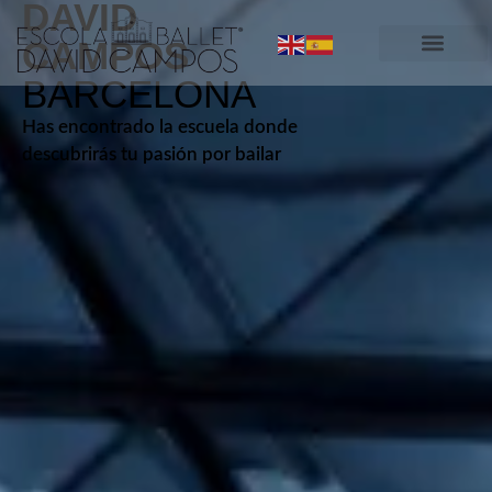
DAVID
CAMPOS
BARCELONA
Has encontrado la escuela donde
descubrirás tu pasión por bailar