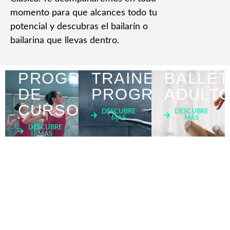
momento para que alcances todo tu
potencial y descubras el bailarín o
bailarina que llevas dentro.
PROGRAMA
TRAINEE
BALLET
DE
PROGRAM
ADULT
CURSOS
DESCUBRE
DESCUBRE
MAS
MAS
DESCUBRE
MAS