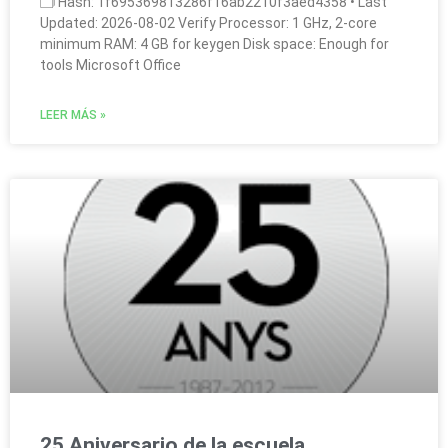
🗂 Hash: 1f695369813286f16ab2210f3aed4358 • Last
Updated: 2026-08-02 Verify Processor: 1 GHz, 2-core
minimum RAM: 4 GB for keygen Disk space: Enough for
tools Microsoft Office
LEER MÁS »
25 Aniversario de la escuela