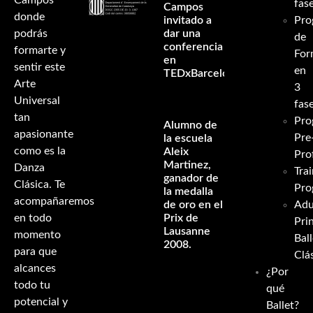
Campos
fas
Campos
donde
invitado a
Pro
podrás
dar una
de
conferencia
formarte y
For
en
sentir este
en
TEDxBarcelona
Arte
3
Universal
fas
tan
Pro
Alumno de
apasionante
Pre
la escuela
como es la
Aleix
Pro
Martinez,
Danza
Tra
ganador de
Clásica. Te
Pro
la medalla
acompañaremos
de oro en el
Adu
en todo
Prix de
Pri
Lausanne
momento
Ball
2008.
para que
Clá
alcances
¿Por
todo tu
qué
potencial y
Ballet?