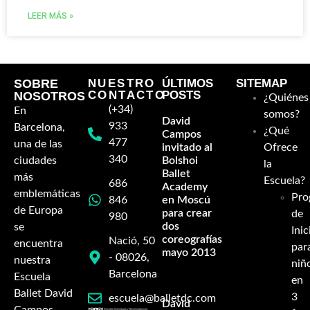
LEER MÁS »
SOBRE
NUESTRO
ÚLTIMOS
SITEMAP
CONTACTO
POSTS
NOSOTROS
¿Quiénes
(+34)
En
somos?
David
933
Barcelona,
¿Qué
Campos
477
una de las
invitado al
Ofrece
340
ciudades
Bolshoi
la
Ballet
más
Escuela?
686
Academy
emblemáticas
Pro
846
en Moscú
de Europa
para crear
de
980
dos
se
Inic
coreografías-
Nació, 50
encuentra
par
mayo 2013
- 08026,
nuestra
niñ
Barcelona
Escuela
en
Ballet David
3
escuela@balletdc.com
David