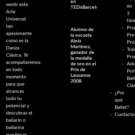
en
sentir este
en
TEDxBarcelona
Arte
3
Universal
fas
tan
Pro
Alumno de
apasionante
Pre
la escuela
como es la
Aleix
Pro
Martinez,
Danza
Tra
ganador de
Clásica. Te
Pro
la medalla
acompañaremos
de oro en el
Adu
en todo
Prix de
Pri
Lausanne
momento
Ball
2008.
para que
Clá
alcances
¿Por
todo tu
qué
potencial y
Ballet?
descubras el
Contacto
bailarín o
bailarina
que llevas