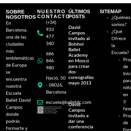
SOBRE
NUESTRO
ÚLTIMOS
SITEMAP
CONTACTO
POSTS
NOSOTROS
¿Quiénes
(+34)
En
somos?
David
933
Barcelona,
¿Qué
Campos
477
una de las
invitado al
Ofrece
340
ciudades
Bolshoi
la
Ballet
más
Escuela?
686
Academy
emblemáticas
Pro
846
en Moscú
de Europa
para crear
de
980
dos
se
Inic
coreografías-
Nació, 50
encuentra
par
mayo 2013
- 08026,
nuestra
niñ
Barcelona
Escuela
en
Ballet David
3
escuela@balletdc.com
David
Campos
fas
Campos
donde
invitado a
Pro
podrás
dar una
de
conferencia
formarte y
For