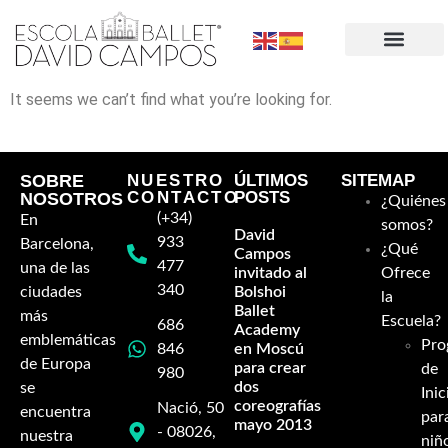
It seems we can’t find what you’re looking for.
SOBRE
NUESTRO
ÚLTIMOS
SITEMAP
CONTACTO
POSTS
NOSOTROS
¿Quiénes
(+34)
En
somos?
David
933
Barcelona,
¿Qué
Campos
477
una de las
invitado al
Ofrece
340
ciudades
Bolshoi
la
Ballet
más
Escuela?
686
Academy
emblemáticas
Pro
846
en Moscú
de Europa
para crear
de
980
dos
se
Inic
coreografías-
Nació, 50
encuentra
par
mayo 2013
- 08026,
nuestra
niñ