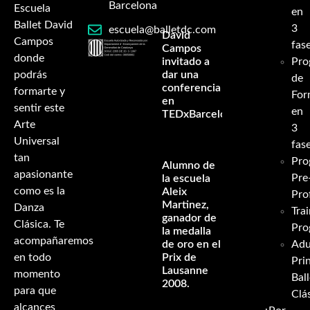
Barcelona
Escuela
en
Ballet David
3
escuela@balletdc.com
David
Campos
fas
Campos
donde
invitado a
Pro
podrás
dar una
de
conferencia
formarte y
For
en
sentir este
en
TEDxBarcelona
Arte
3
Universal
fas
tan
Pro
Alumno de
apasionante
Pre
la escuela
como es la
Aleix
Pro
Martinez,
Danza
Tra
ganador de
Clásica. Te
Pro
la medalla
acompañaremos
de oro en el
Adu
en todo
Prix de
Pri
Lausanne
momento
Ball
2008.
para que
Clá
alcances