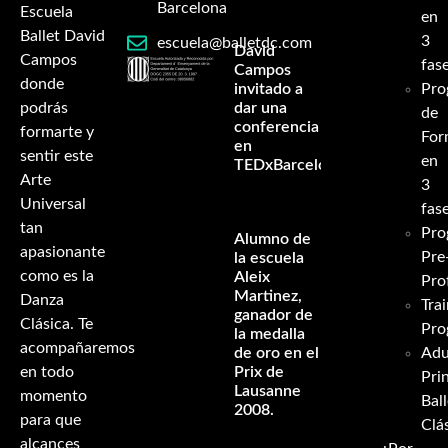
Barcelona
Escuela
en
Ballet David
3
escuela@balletdc.com
David
Campos
fas
Campos
donde
invitado a
Pro
podrás
dar una
de
conferencia
formarte y
For
en
sentir este
en
TEDxBarcelona
Arte
3
Universal
fas
tan
Pro
Alumno de
apasionante
Pre
la escuela
como es la
Aleix
Pro
Martinez,
Danza
Tra
ganador de
Clásica. Te
Pro
la medalla
acompañaremos
de oro en el
Adu
en todo
Prix de
Pri
Lausanne
momento
Ball
2008.
para que
Clá
alcances