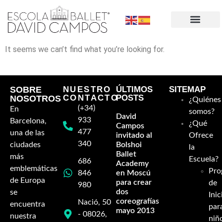
It seems we can’t find what you’re looking for.
SOBRE
NUESTRO
ÚLTIMOS
SITEMAP
CONTACTO
POSTS
NOSOTROS
¿Quiénes
(+34)
En
somos?
David
933
Barcelona,
¿Qué
Campos
477
una de las
invitado al
Ofrece
340
ciudades
Bolshoi
la
Ballet
más
Escuela?
686
Academy
emblemáticas
Pro
846
en Moscú
de Europa
para crear
de
980
dos
se
Inic
coreografías-
Nació, 50
encuentra
par
mayo 2013
- 08026,
nuestra
niñ