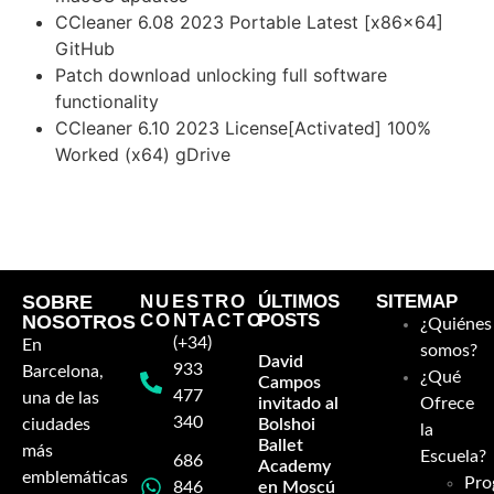
CCleaner 6.08 2023 Portable Latest [x86x64]
GitHub
Patch download unlocking full software
functionality
CCleaner 6.10 2023 License[Activated] 100%
Worked (x64) gDrive
https://escuelaballet.es/gears-of-war-e-day-crack-fix-
dodi-repack-save-fix-mega/
SOBRE
NUESTRO
ÚLTIMOS
SITEMAP
CONTACTO
POSTS
NOSOTROS
¿Quiénes
(+34)
En
somos?
David
933
Barcelona,
¿Qué
Campos
477
una de las
invitado al
Ofrece
340
ciudades
Bolshoi
la
Ballet
más
Escuela?
686
Academy
emblemáticas
Pro
846
en Moscú