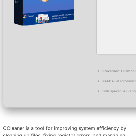
Processor:
1 GHz ch
RAM:
4 GB recomme
Disk space:
64 GB re
CCleaner is a tool for improving system efficiency by
cleaning up files, fixing registry errors, and managing