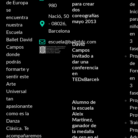
de Europa
para crear
de
980
dos
se
Inic
coreografías-
Nació, 50
encuentra
par
mayo 2013
- 08026,
nuestra
niñ
Barcelona
Escuela
en
Ballet David
3
escuela@balletdc.com
David
Campos
fas
Campos
donde
invitado a
Pro
podrás
dar una
de
conferencia
formarte y
For
en
sentir este
en
TEDxBarcelona
Arte
3
Universal
fas
tan
Pro
Alumno de
apasionante
Pre
la escuela
como es la
Aleix
Pro
Martinez,
Danza
Tra
ganador de
Clásica. Te
Pro
la medalla
acompañaremos
de oro en el
Adu