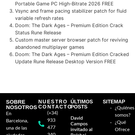
Portable Game PC High-Bitrate 2026 FREE
Vsync and frame pacing stabilizer patch for fluid
variable refresh rates
Doom: The Dark Ages – Premium Edition Crack
Status Rune Release
Custom master server browser patch for reviving
abandoned multiplayer games
Doom: The Dark Ages – Premium Edition Cracked
Update Rune Release Desktop Version FREE
https://escuelaballet.es/matlab-2025-crack-for-pc-full-
windows-mediafire/
SOBRE
NUESTRO
ÚLTIMOS
SITEMAP
CONTACTO
POSTS
NOSOTROS
¿Quiénes
(+34)
En
somos?
David
933
Barcelona,
¿Qué
Campos
477
una de las
invitado al
Ofrece
340