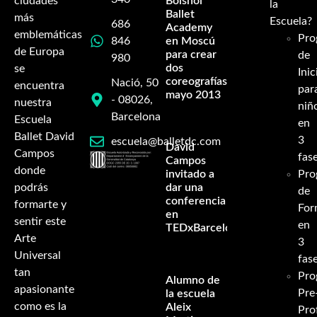
ciudades
Bolshoi
la
Ballet
más
Escuela?
686
Academy
emblemáticas
Pro
846
en Moscú
de Europa
para crear
de
980
dos
se
Inic
coreografías-
Nació, 50
encuentra
par
mayo 2013
- 08026,
nuestra
niñ
Barcelona
Escuela
en
Ballet David
3
escuela@balletdc.com
David
Campos
fas
Campos
donde
invitado a
Pro
podrás
dar una
de
conferencia
formarte y
For
en
sentir este
en
TEDxBarcelona
Arte
3
Universal
fas
tan
Pro
Alumno de
apasionante
Pre
la escuela
como es la
Aleix
Pro