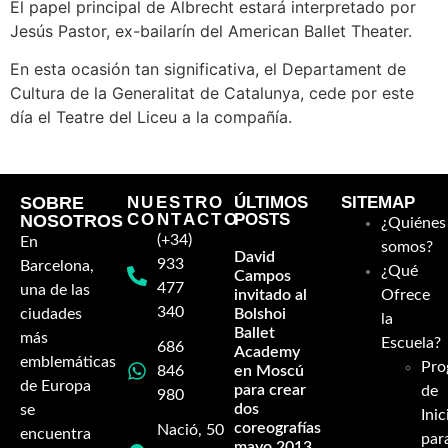
El papel principal de Albrecht estará interpretado por
Jesús Pastor, ex-bailarín del American Ballet Theater.
En esta ocasión tan significativa, el Departament de
Cultura de la Generalitat de Catalunya, cede por este
día el Teatre del Liceu a la compañía.
SOBRE
NUESTRO
ÚLTIMOS
SITEMAP
CONTACTO
POSTS
NOSOTROS
¿Quiénes
(+34)
En
somos?
David
933
Barcelona,
¿Qué
Campos
477
una de las
invitado al
Ofrece
340
ciudades
Bolshoi
la
Ballet
más
Escuela?
686
Academy
emblemáticas
Pro
846
en Moscú
de Europa
para crear
de
980
dos
se
Inic
coreografías-
Nació, 50
encuentra
par
mayo 2013