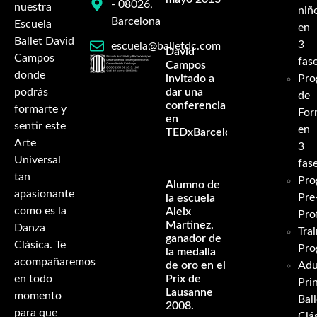
- 08026,
nuestra
niñ
Barcelona
Escuela
en
Ballet David
3
escuela@balletdc.com
David
Campos
fas
Campos
donde
invitado a
Pro
podrás
dar una
de
conferencia
formarte y
For
en
sentir este
en
TEDxBarcelona
Arte
3
Universal
fas
tan
Pro
Alumno de
apasionante
Pre
la escuela
como es la
Aleix
Pro
Martinez,
Danza
Tra
ganador de
Clásica. Te
Pro
la medalla
acompañaremos
de oro en el
Adu
en todo
Prix de
Pri
Lausanne
momento
Ball
2008.
para que
Clá